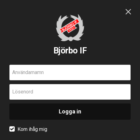
Björbo IF
Användarnamn
Lösenord
Logga in
Kom ihåg mig