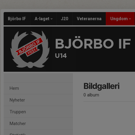
Björbo IF
A-laget
J20
Veteranerna
Ungdom
BJÖRBO IF
U14
Bildgalleri
Hem
0 album
Nyheter
Truppen
Matcher