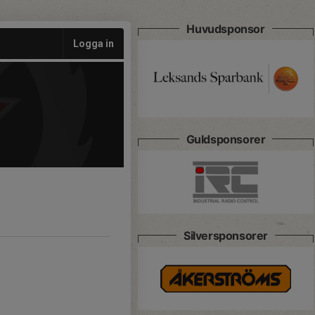
Huvudsponsor
Logga in
Guldsponsorer
Silversponsorer