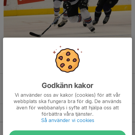
Här är gamla som unga välkomna att träna med oss.
Var med för 100 kronor per tillfälle.
Godkänn kakor
Bli stödmedlem i Björbo IF
Endast 150 kr per/person
Vi använder oss av kakor (cookies) för att vår
webbplats ska fungera bra för dig. De används
även för webbanalys i syfte att hjälpa oss att
förbättra våra tjänster.
Kommande aktiviteter
Så använder vi cookies