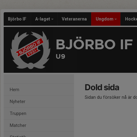
Björbo IF
A-laget
Veteranerna
Ungdom
Hock
BJÖRBO IF
U9
Dold sida
Hem
Sidan du försöker nå är d
Nyheter
Truppen
Matcher