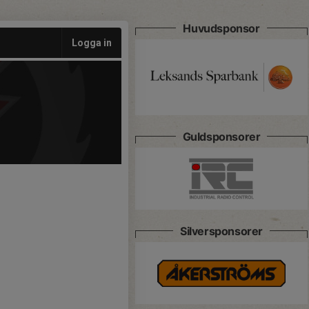
Huvudsponsor
Logga in
Guldsponsorer
Silversponsorer