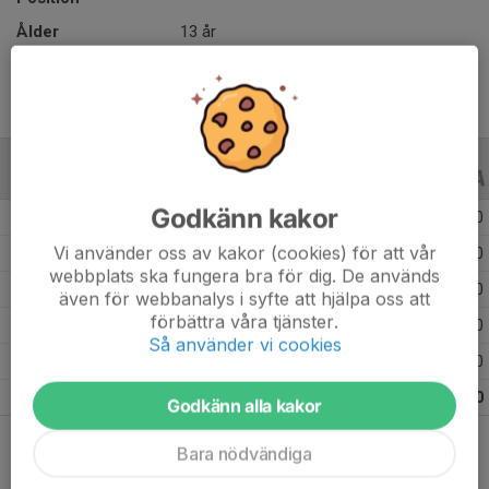
Ålder
13 år
ALLA SERIER
ALLA ÅR
Godkänn kakor
Säsongen 25/26
15
0
0
Vi använder oss av kakor (cookies) för att vår
Säsongen 24/25
8
0
0
webbplats ska fungera bra för dig. De används
Säsongen 23/24
63
0
0
även för webbanalys i syfte att hjälpa oss att
förbättra våra tjänster.
Säsongen 22/23
34
0
0
Så använder vi cookies
Säsongen 21/22
3
0
0
Totalt
123
0
0
Godkänn alla kakor
Bara nödvändiga