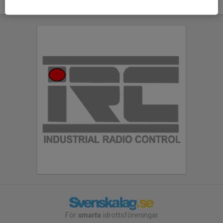
För
smarta
idrottsföreningar