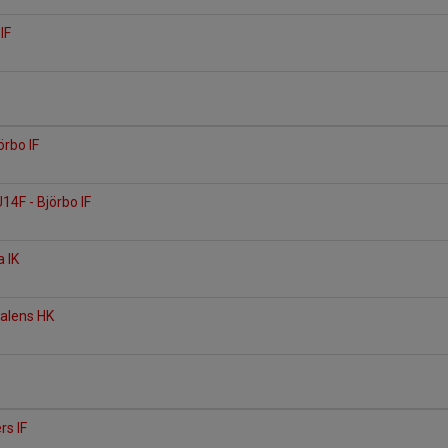
 IF
örbo IF
14F - Björbo IF
a IK
dalens HK
rs IF