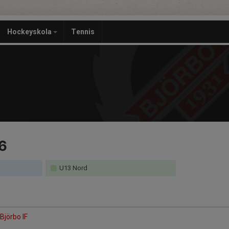
Hockeyskola
Tennis
6
U13 Nord
Björbo IF