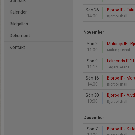
Statistik
Sön 26
Björbo IF - Falu
Kalender
14:00
Björbo Ishall
Bildgalleri
November
Dokument
Sön 2
Malungs IF - Bj
Kontakt
11:00
Malungs Ishall
Sön 9
Leksands IF 1 U
11:15
Tegera Arena
Sön 16
Björbo IF - Mor
14:00
Björbo Ishall
Sön 30
Björbo IF - Älv
13:00
Björbo Ishall
December
Sön 7
Björbo IF - Säte