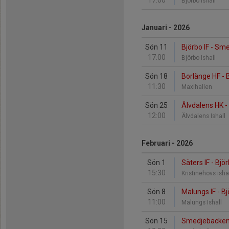
17:00
Björbo Ishall
Januari - 2026
Sön 11
Björbo IF - S
17:00
Björbo Ishall
Sön 18
Borlänge HF - B
11:30
Maxihallen
Sön 25
Älvdalens HK - 
12:00
Älvdalens Ishall
Februari - 2026
Sön 1
Säters IF - Björ
15:30
Kristinehovs isha
Sön 8
Malungs IF - Bj
11:00
Malungs Ishall
Sön 15
Smedjebackens