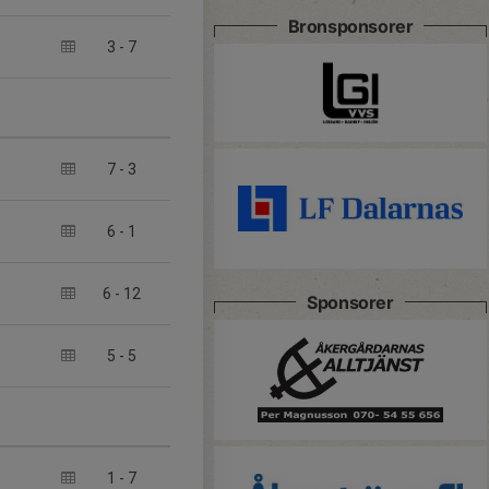
Bronsponsorer
3
-
7
7
-
3
6
-
1
6
-
12
Sponsorer
5
-
5
1
-
7