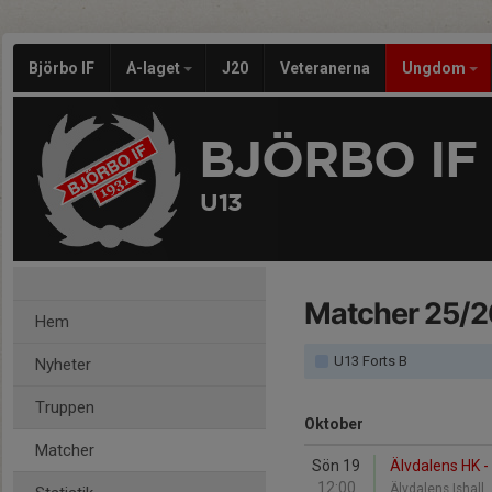
Björbo IF
A-laget
J20
Veteranerna
Ungdom
BJÖRBO IF
U13
Matcher 25/2
Hem
U13 Forts B
Nyheter
Truppen
Oktober
Matcher
Sön 19
Älvdalens HK - 
12:00
Älvdalens Ishall