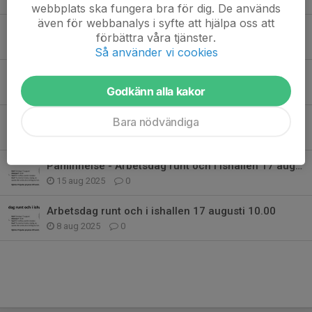
webbplats ska fungera bra för dig. De används
även för webbanalys i syfte att hjälpa oss att
Julklappstips!
förbättra våra tjänster.
21 nov 2025
0
Så använder vi cookies
Björbo Lucia 2025
Godkänn alla kakor
30 okt 2025
0
Ingen allmänhetens åkning 23/10
Bara nödvändiga
22 okt 2025
0
Påminnelse - Arbetsdag runt och i ishallen 17 augusti 10.00
15 aug 2025
0
Arbetsdag runt och i ishallen 17 augusti 10.00
8 aug 2025
0