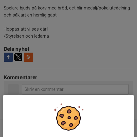
Spelare bjuds på korv med bröd, det blir medalj/pokalutedelning
och såklart en hemlig gäst.
Hoppas att vi ses där!
/Styrelsen och ledarna
Dela nyhet
Kommentarer
Tidigare nyheter
Semesterstängt
30 jun, 16:26
0