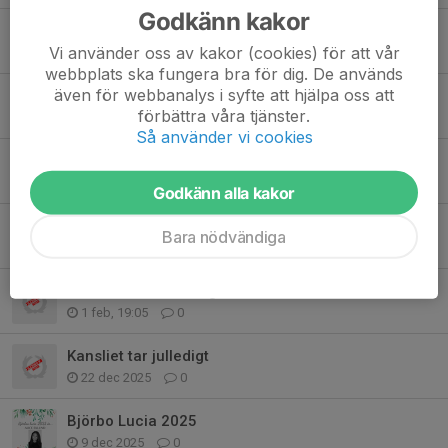
Godkänn kakor
Årsmöte 2026
Vi använder oss av kakor (cookies) för att vår
22 maj, 10:12
0
webbplats ska fungera bra för dig. De används
även för webbanalys i syfte att hjälpa oss att
Ett stort tack till alla våra sponsorer!
förbättra våra tjänster.
8 maj, 11:26
0
Så använder vi cookies
Barn- och ungdomsavslutning 2026
9 apr, 18:31
0
Godkänn alla kakor
Ishallen är nu stängd för säsongen
Bara nödvändiga
22 mar, 22:00
0
Allmänhetens åkning
1 feb, 19:05
0
Kansliet tar julledigt
22 dec 2025
0
Björbo Lucia 2025
9 dec 2025
0