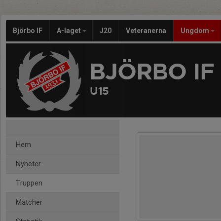
Björbo IF
A-laget
J20
Veteranerna
Ungdom
BJÖRBO IF
U15
Hem
Nyheter
Truppen
Matcher