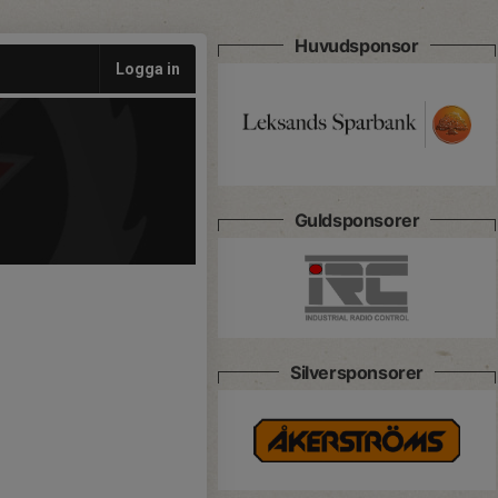
Huvudsponsor
Logga in
Guldsponsorer
Silversponsorer