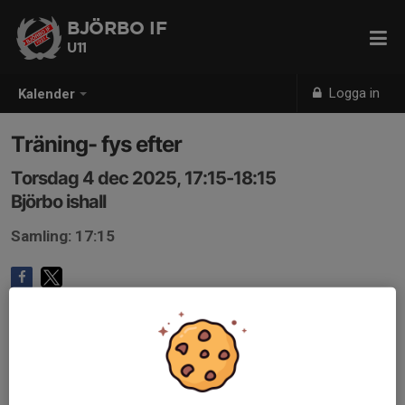
BJÖRBO IF
U11
Logga in
Kalender
Träning- fys efter
Torsdag 4 dec 2025, 17:15-18:15
Björbo ishall
Samling: 17:15