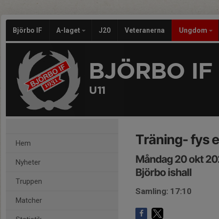
Björbo IF
A-laget
J20
Veteranerna
Ungdom
BJÖRBO IF
U11
Träning- fys e
Hem
Måndag 20 okt 202
Nyheter
Björbo ishall
Truppen
Samling: 17:10
Matcher