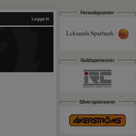
Huvudsponsor
Logga in
Guldsponsorer
Silversponsorer